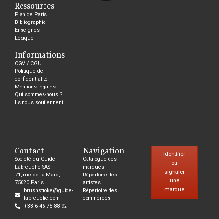
Ressources
Plan de Paris
Bibliographie
Enseignes
Lexique
Informations
CGV / CGU
Politique de
confidentialité
Mentions légales
Qui sommes-nous ?
Ils nous soutiennent
Contact
Navigation
Identifier
Société du Guide
Catalogue des
ou
Labreuche SAS
marques
signaler
71, rue de la Mare,
Répertoire des
une
75020 Paris
artistes
marque
brushstroke@guide-
Répertoire des
labreuche.com
commerces
+33 6 45 75 88 92