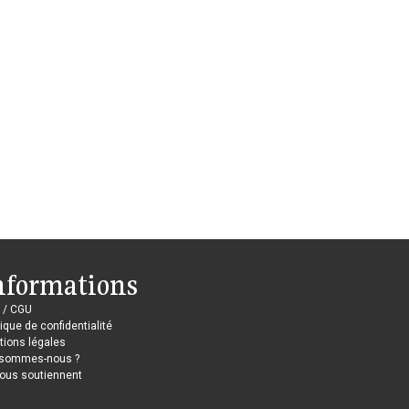
nformations
 / CGU
tique de confidentialité
ions légales
 sommes-nous ?
nous soutiennent