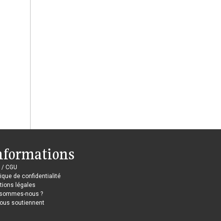
nformations
 / CGU
tique de confidentialité
ions légales
 sommes-nous ?
nous soutiennent