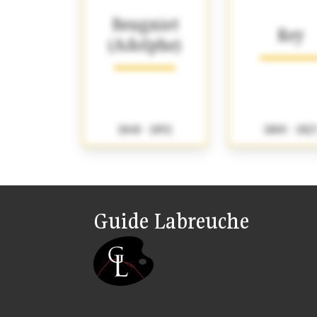
Beugniet
Rey
(Adolphe)
1848 - 1892
1800 - 182
Guide Labreuche