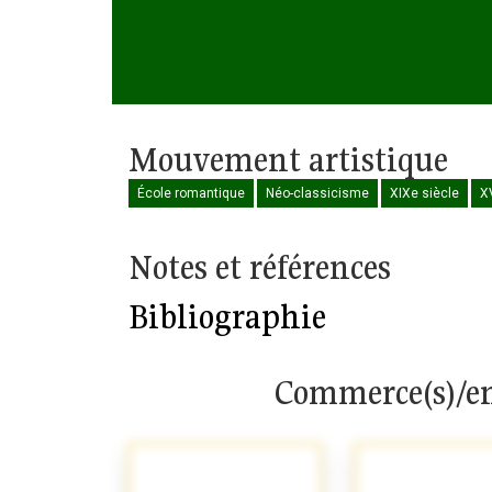
Mouvement artistique
École romantique
Néo-classicisme
XIXe siècle
XV
Notes et références
Bibliographie
Commerce(s)/en