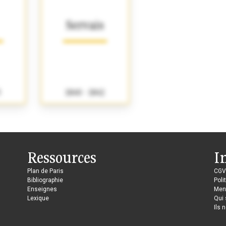
Servais
3
1840 - 1842
Ressources
I
Plan de Paris
CGV
Bibliographie
Poli
Enseignes
Ment
Lexique
Qui
Ils 