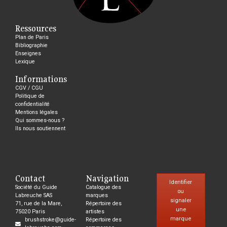
Ressources
Plan de Paris
Bibliographie
Enseignes
Lexique
Informations
CGV / CGU
Politique de
confidentialité
Mentions légales
Qui sommes-nous ?
Ils nous soutiennent
Contact
Navigation
Identifier
Société du Guide
Catalogue des
ou
Labreuche SAS
marques
signaler
71, rue de la Mare,
Répertoire des
une
75020 Paris
artistes
marque
brushstroke@guide-
Répertoire des