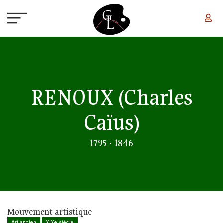
Aller au contenu principal
RENOUX
(Charles
Caïus)
1795 - 1846
Mouvement artistique
Art ancien
XIXe siècle