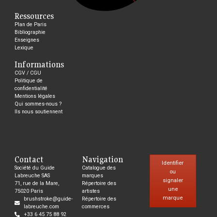
Ressources
Plan de Paris
Bibliographie
Enseignes
Lexique
Informations
CGV / CGU
Politique de
confidentialité
Mentions légales
Qui sommes-nous ?
Ils nous soutiennent
Contact
Navigation
Identifier
Société du Guide
Catalogue des
ou
Labreuche SAS
marques
signaler
71, rue de la Mare,
Répertoire des
une
75020 Paris
artistes
marque
brushstroke@guide-
Répertoire des
labreuche.com
commerces
+33 6 45 75 88 92