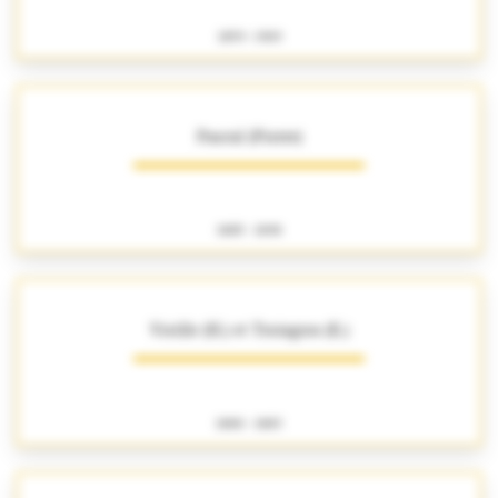
1859 - 1909
Pascal (Pierre)
1885 - 1890
Vieille (H.) et Troisgros (E.)
1880 - 1883