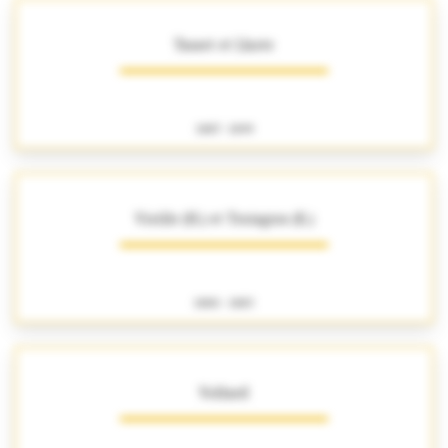
Tasset et Lhote
1887 - 1899
Vieille (H.) et Troisgros (E.)
1880 - 1883
Vollard