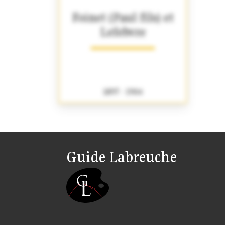
Foinet (Paul fils) et
Lefebvre
1897 - 1904
Guide Labreuche