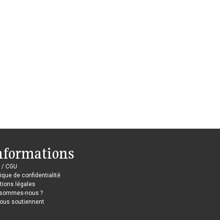
nformations
 / CGU
tique de confidentialité
ions légales
 sommes-nous ?
nous soutiennent