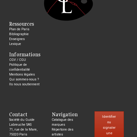
Ressources
Plan de Paris
Bibliographie
Enseignes
Lexique
Informations
CGV / CGU
Politique de
confidentialité
Mentions légales
Qui sommes-nous ?
Ils nous soutiennent
Contact
Navigation
Identifier
Société du Guide
Catalogue des
ou
Labreuche SAS
marques
signaler
71, rue de la Mare,
Répertoire des
une
75020 Paris
artistes