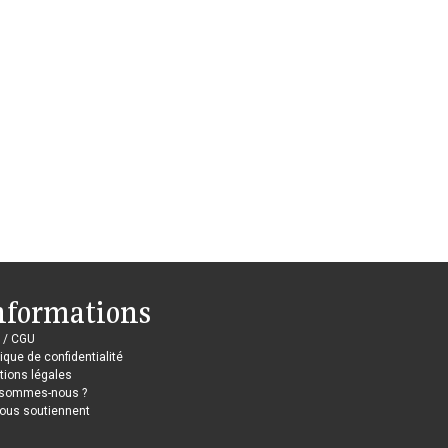
nformations
 / CGU
tique de confidentialité
ions légales
 sommes-nous ?
nous soutiennent