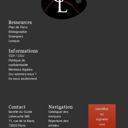
Ressources
Plan de Paris
Bibliographie
Enseignes
Lexique
Informations
CGV / CGU
Politique de
confidentialité
Mentions légales
Qui sommes-nous ?
Ils nous soutiennent
Contact
Navigation
Identifier
Société du Guide
Catalogue des
ou
Labreuche SAS
marques
signaler
71, rue de la Mare,
Répertoire des
une
75020 Paris
artistes