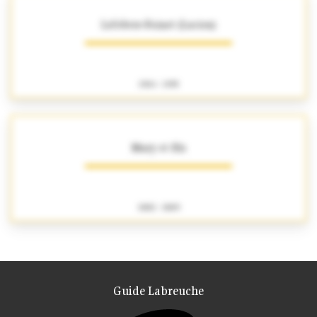
Lefebvre-Foinet (Lucien)
1904 - 1995
Mary et fils
1882 - 1889
Guide Labreuche