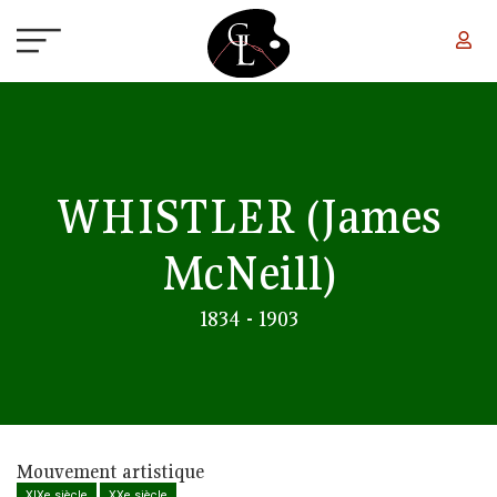
Aller au contenu principal
WHISTLER
(James
McNeill)
1834 - 1903
Mouvement artistique
XIXe siècle
XXe siècle