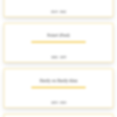
1849 - 1862
Foinet (Paul)
1882 - 1897
Hardy ou Hardy-Alan
1859 - 1909