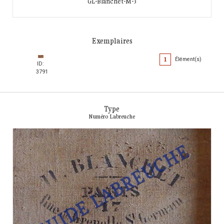
GL-Blanchet-M-3
Exemplaires
1
Élément(s)
ID:
3791
Type
Numéro Labreuche