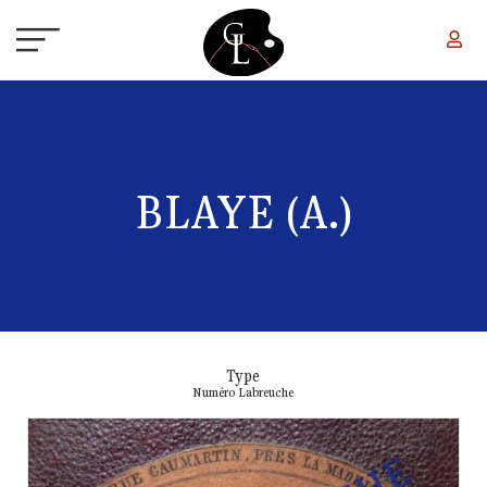
Aller au contenu principal
BLAYE (A.)
Type
Numéro Labreuche