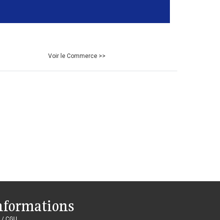
Voir le Commerce >>
nformations
 / CGU