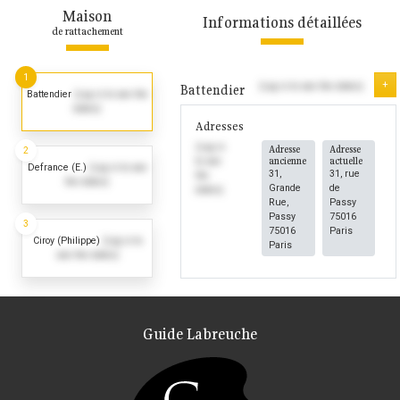
Maison
Informations détaillées
de rattachement
1
+
(Log in to see the dates)
Battendier
Battendier
(Log in to see the
dates)
Adresses
(Log in
Adresse
Adresse
2
ancienne
actuelle
to see
Defrance (E.)
(Log in to see
31,
31, rue
the
the dates)
Grande
de
dates)
Rue,
Passy
Passy
75016
3
75016
Paris
Ciroy (Philippe)
(Log in to
Paris
see the dates)
Guide Labreuche