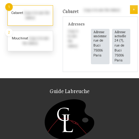
1
+
(Log in to see the dates)
Cabaret
Cabaret
(Log in to see the
dates)
Adresses
(Log in
Adresse
Adresse
2
ancienne
actuelle
to see
Mouchinat
(Log in to see
rue de
24 (?),
the
the dates)
Buci
rue de
dates)
75006
Buci
Paris
75006
Paris
Guide Labreuche