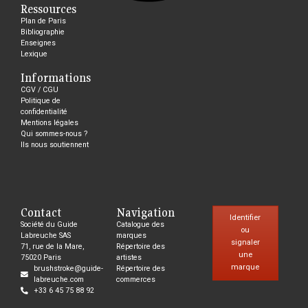
Ressources
Plan de Paris
Bibliographie
Enseignes
Lexique
Informations
CGV / CGU
Politique de
confidentialité
Mentions légales
Qui sommes-nous ?
Ils nous soutiennent
Contact
Navigation
Identifier
Société du Guide
Catalogue des
ou
Labreuche SAS
marques
signaler
71, rue de la Mare,
Répertoire des
une
75020 Paris
artistes
marque
brushstroke@guide-
Répertoire des
labreuche.com
commerces
+33 6 45 75 88 92