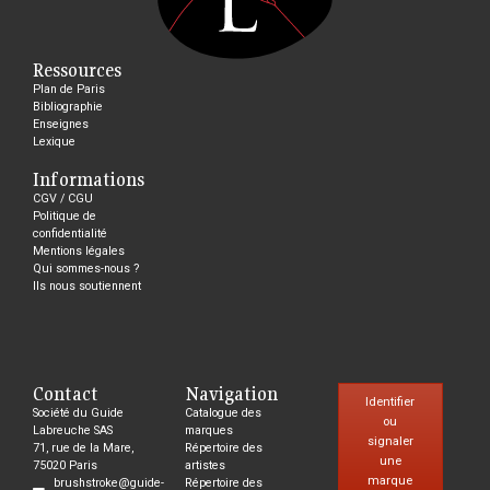
Ressources
Plan de Paris
Bibliographie
Enseignes
Lexique
Informations
CGV / CGU
Politique de
confidentialité
Mentions légales
Qui sommes-nous ?
Ils nous soutiennent
Contact
Navigation
Identifier
Société du Guide
Catalogue des
ou
Labreuche SAS
marques
signaler
71, rue de la Mare,
Répertoire des
une
75020 Paris
artistes
marque
brushstroke@guide-
Répertoire des