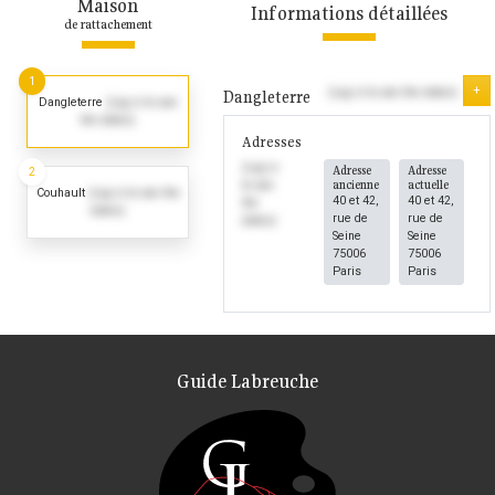
Maison
Informations détaillées
de rattachement
1
+
(Log in to see the dates)
Dangleterre
Dangleterre
(Log in to see
the dates)
Adresses
(Log in
Adresse
Adresse
2
ancienne
actuelle
to see
Couhault
(Log in to see the
40 et 42,
40 et 42,
the
dates)
rue de
rue de
dates)
Seine
Seine
75006
75006
Paris
Paris
Guide Labreuche