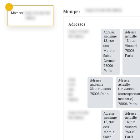
1
(Log in to see the dates)
Momper
Momper
(Log in to see the
dates)
Adresses
(Log in to see
Adresse
Adresse
ancienne
actuelle
the dates)
13, rue
13, rue
des
Visconti
Marais
75006
Saint-
Paris
Germain
75006
Paris
(Log
Adresse
Adresse
ancienne
actuelle
in to
33, rue Jacob
rue Jacob
see
75006 Paris
(corresponda
the
inconnue)
dates)
75006 Paris
(Log in to see
Adresse
Adresse
ancienne
actuelle
the dates)
16, rue
16, rue
des
Visconti
Marais
75006
Saint-
Paris