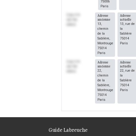
75006
Paris
(Log in to
Adresse
Adresse
ancienne
actuelle
see the
13,
13, rue de
dates)
chemin
la
de la
Sablière
Sablière,
75014
Montrouge
Paris
75014
Paris
(Log in to
Adresse
Adresse
ancienne
actuelle
see the
22,
22, rue de
dates)
chemin
la
de la
Sablière
Sablière,
75014
Montrouge
Paris
75014
Paris
Guide Labreuche