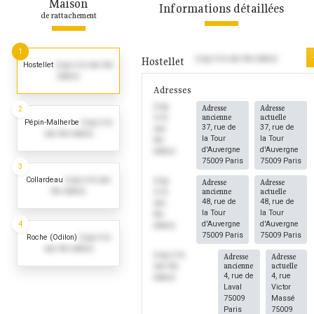
Maison
Informations détaillées
de rattachement
1
(Log in to see the dates)
Hostellet
Hostellet
(Log in to see the
dates)
Adresses
(Log
Adresse
Adresse
2
ancienne
actuelle
in to
Pépin-Malherbe
(Log in to
37, rue de
37, rue de
see
see the dates)
la Tour
la Tour
the
d'Auvergne
d'Auvergne
dates)
75009 Paris
75009 Paris
3
Collardeau
(Log in to see
(Log
Adresse
Adresse
the dates)
ancienne
actuelle
in to
48, rue de
48, rue de
see
la Tour
la Tour
the
4
d'Auvergne
d'Auvergne
dates)
75009 Paris
75009 Paris
Roche (Odilon)
(Log in to
see the dates)
(Log in to
Adresse
Adresse
ancienne
actuelle
see the
4, rue de
4, rue
dates)
Laval
Victor
75009
Massé
Paris
75009