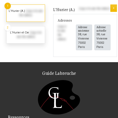
1
+
(Log in to see the dates)
L'Hurier (A.)
L'Hurier (A.)
(Log in to see
the dates)
Adresses
(Log in
Adresse
Adresse
2
ancienne
actuelle
to see
L'Hurier et Cie
(Log in to
38, rue
38, rue
the
see the dates)
Vivienne
Vivienne
dates)
75002
75002
Paris
Paris
Guide Labreuche
Ressources