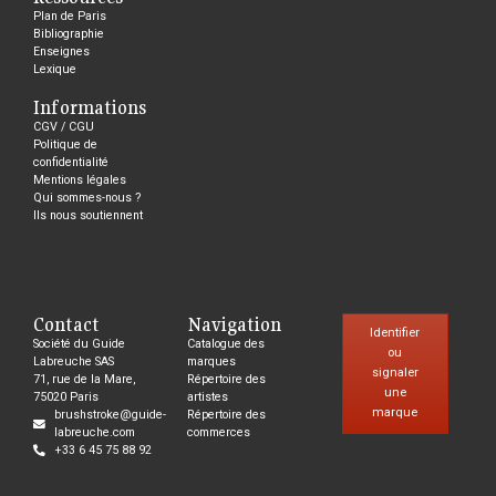
Plan de Paris
Bibliographie
Enseignes
Lexique
Informations
CGV / CGU
Politique de
confidentialité
Mentions légales
Qui sommes-nous ?
Ils nous soutiennent
Contact
Navigation
Identifier
Société du Guide
Catalogue des
ou
Labreuche SAS
marques
signaler
71, rue de la Mare,
Répertoire des
une
75020 Paris
artistes
marque
brushstroke@guide-
Répertoire des
labreuche.com
commerces
+33 6 45 75 88 92