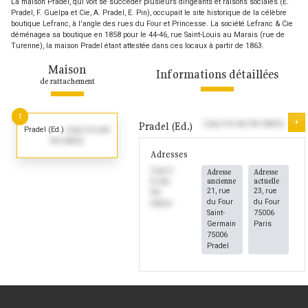
La maison Pradel, qui voit se succéder plusieurs dirigeants et raisons sociales (E.
Pradel, F. Guelpa et Cie, A. Pradel, E. Pin), occupait le site historique de la célèbre
boutique Lefranc, à l'angle des rues du Four et Princesse. La société Lefranc & Cie
déménagea sa boutique en 1858 pour le 44-46, rue Saint-Louis au Marais (rue de
Turenne), la maison Pradel étant attestée dans ces locaux à partir de 1863.
Maison
Informations détaillées
de rattachement
1
+
(Log in to see the dates)
Pradel (Ed.)
Pradel (Ed.)
(Log in to see
the dates)
Adresses
(Log in
Adresse
Adresse
ancienne
actuelle
to see
21, rue
23, rue
the
du Four
du Four
dates)
Saint-
75006
Germain
Paris
75006
Pradel