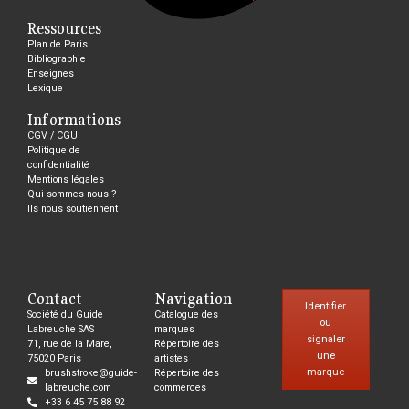
Ressources
Plan de Paris
Bibliographie
Enseignes
Lexique
Informations
CGV / CGU
Politique de
confidentialité
Mentions légales
Qui sommes-nous ?
Ils nous soutiennent
Contact
Navigation
Identifier
Société du Guide
Catalogue des
ou
Labreuche SAS
marques
signaler
71, rue de la Mare,
Répertoire des
une
75020 Paris
artistes
marque
brushstroke@guide-
Répertoire des
labreuche.com
commerces
+33 6 45 75 88 92