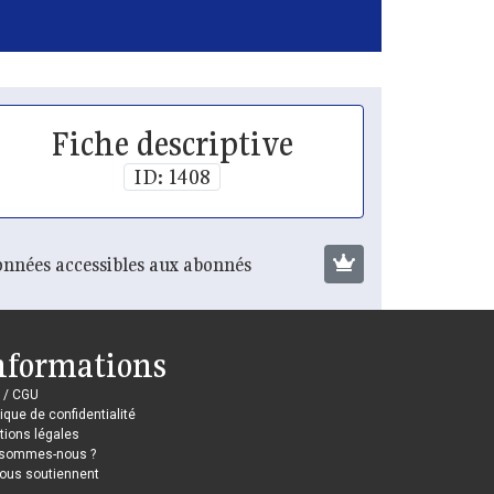
Fiche descriptive
ID: 1408
nnées accessibles aux abonnés
nformations
 / CGU
tique de confidentialité
ions légales
 sommes-nous ?
nous soutiennent