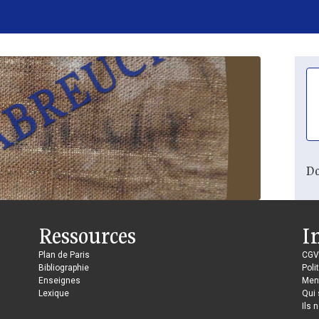
Do
Ressources
I
Plan de Paris
CGV
Bibliographie
Poli
Enseignes
Ment
Lexique
Qui
Ils 