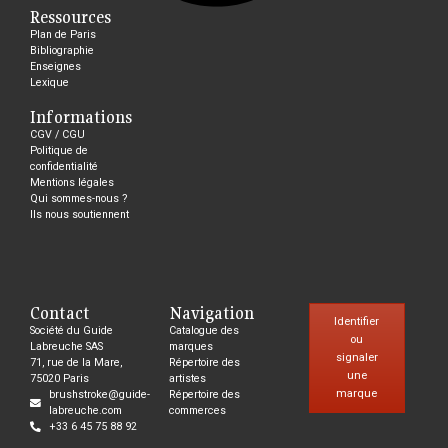
Ressources
Plan de Paris
Bibliographie
Enseignes
Lexique
Informations
CGV / CGU
Politique de
confidentialité
Mentions légales
Qui sommes-nous ?
Ils nous soutiennent
Contact
Navigation
Identifier
Société du Guide
Catalogue des
ou
Labreuche SAS
marques
signaler
71, rue de la Mare,
Répertoire des
une
75020 Paris
artistes
marque
brushstroke@guide-
Répertoire des
labreuche.com
commerces
+33 6 45 75 88 92