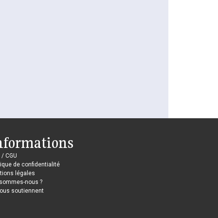
nformations
 / CGU
tique de confidentialité
ions légales
 sommes-nous ?
nous soutiennent