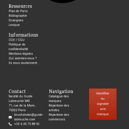
Ressources
Plan de Paris
Bibliographie
Enseignes
Lexique
Informations
CGV / CGU
Politique de
confidentialité
Mentions légales
Qui sommes-nous ?
Ils nous soutiennent
Contact
Navigation
Identifier
Société du Guide
Catalogue des
ou
Labreuche SAS
marques
signaler
71, rue de la Mare,
Répertoire des
une
75020 Paris
artistes
marque
brushstroke@guide-
Répertoire des
labreuche.com
commerces
+33 6 45 75 88 92