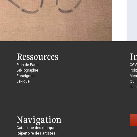
Ressources
I
Plan de Paris
CGV
Bibliographie
Poli
Enseignes
Ment
Lexique
Qui
Ils 
Navigation
Catalogue des marques
Répertoire des artistes