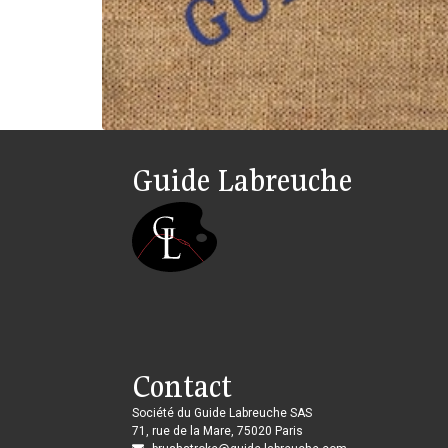
Guide Labreuche
Contact
Société du Guide Labreuche SAS
71, rue de la Mare, 75020 Paris