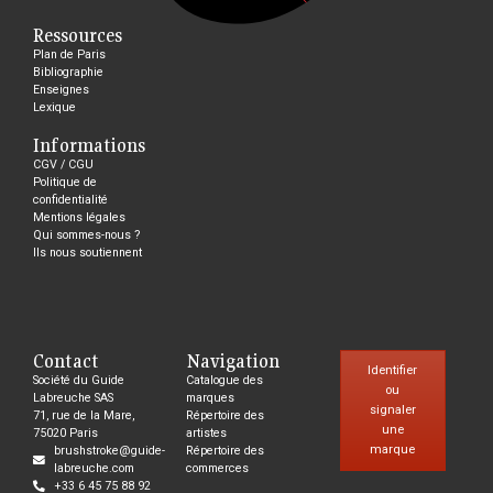
Ressources
Plan de Paris
Bibliographie
Enseignes
Lexique
Informations
CGV / CGU
Politique de
confidentialité
Mentions légales
Qui sommes-nous ?
Ils nous soutiennent
Contact
Navigation
Identifier
Société du Guide
Catalogue des
ou
Labreuche SAS
marques
signaler
71, rue de la Mare,
Répertoire des
une
75020 Paris
artistes
marque
brushstroke@guide-
Répertoire des
labreuche.com
commerces
+33 6 45 75 88 92