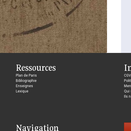
Ressources
I
Plan de Paris
CGV
Bibliographie
Poli
Enseignes
Ment
Lexique
Qui
Ils 
Navigation