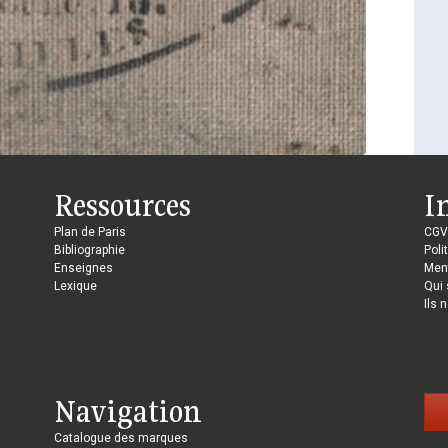
Ressources
I
Plan de Paris
CGV
Bibliographie
Poli
Enseignes
Ment
Lexique
Qui
Ils 
Navigation
Catalogue des marques