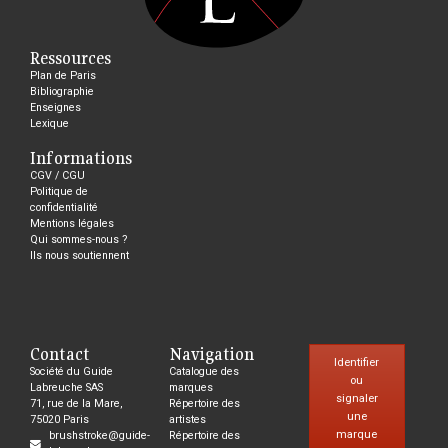
Ressources
Plan de Paris
Bibliographie
Enseignes
Lexique
Informations
CGV / CGU
Politique de
confidentialité
Mentions légales
Qui sommes-nous ?
Ils nous soutiennent
Contact
Navigation
Identifier
Société du Guide
Catalogue des
ou
Labreuche SAS
marques
signaler
71, rue de la Mare,
Répertoire des
une
75020 Paris
artistes
marque
brushstroke@guide-
Répertoire des