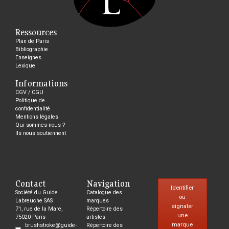
Ressources
Plan de Paris
Bibliographie
Enseignes
Lexique
Informations
CGV / CGU
Politique de
confidentialité
Mentions légales
Qui sommes-nous ?
Ils nous soutiennent
Contact
Navigation
Identifier
Société du Guide
Catalogue des
ou
Labreuche SAS
marques
signaler
71, rue de la Mare,
Répertoire des
une
75020 Paris
artistes
marque
brushstroke@guide-
Répertoire des