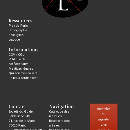
Ressources
Plan de Paris
Bibliographie
Enseignes
Lexique
Informations
CGV / CGU
Politique de
confidentialité
Mentions légales
Qui sommes-nous ?
Ils nous soutiennent
Contact
Navigation
Identifier
Société du Guide
Catalogue des
ou
Labreuche SAS
marques
signaler
71, rue de la Mare,
Répertoire des
une
75020 Paris
artistes
marque