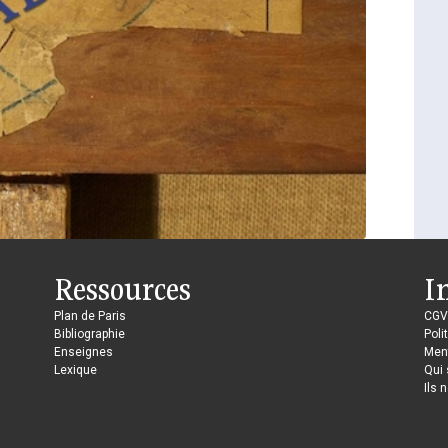
Ressources
I
Plan de Paris
CGV
Bibliographie
Poli
Enseignes
Ment
Lexique
Qui
Ils 