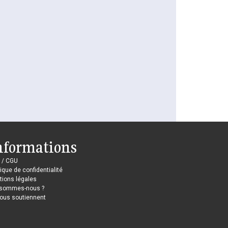
nformations
 / CGU
tique de confidentialité
ions légales
 sommes-nous ?
nous soutiennent