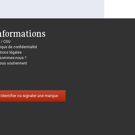
nformations
 / CGU
tique de confidentialité
ions légales
 sommes-nous ?
nous soutiennent
Identifier ou signaler une marque