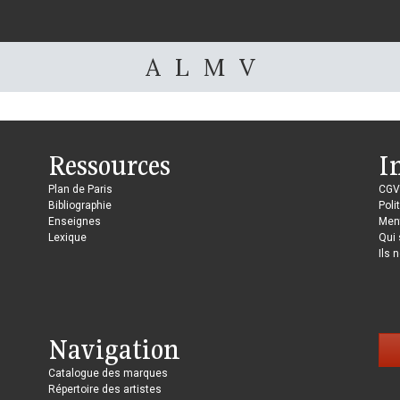
A
L
M
V
Ressources
I
Plan de Paris
CGV
Bibliographie
Poli
Enseignes
Ment
Lexique
Qui
Ils 
Navigation
Catalogue des marques
Répertoire des artistes