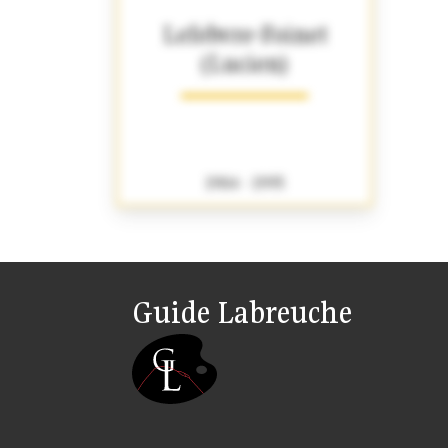
Lefebvre-Foinet
(Lucien)
1904 - 1995
Guide Labreuche