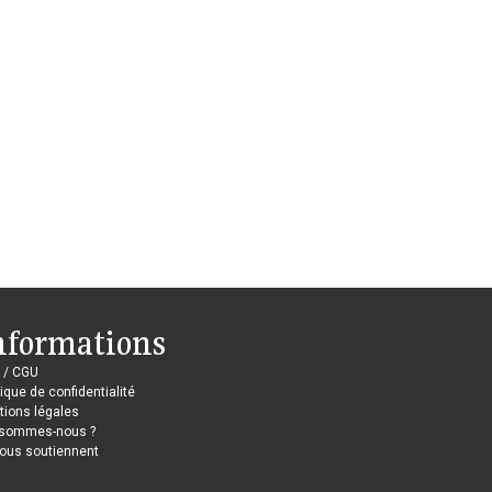
nformations
 / CGU
tique de confidentialité
ions légales
 sommes-nous ?
nous soutiennent