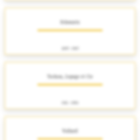
Schwartz
1897 - 1907
Tochon, Lepage et Cie
1911 - 1950
Vollard