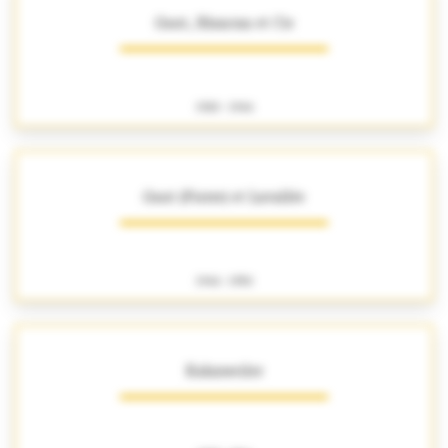
Gaut, Blancan et Cie
1920 - 1946
Gaut (Pierre) et Lavallée
1946 - 1950
Kahnweiler