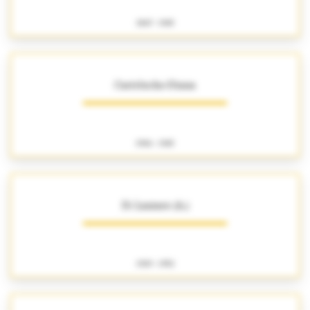
1867 - 1965
Castelucho-Diana
1906 - 1965
Di Lazzaro (A.)
1929 - 1952