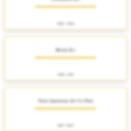
1920 - 1940
Morin (E.)
1909 - 1913
Paris American Art Co (The)
1897 - 2013