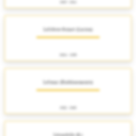
1907 - 1914
Lefebvre-Foinet (Lucien)
1904 - 1995
Lefranc (Établissements)
1922 - 1965
Lérondelle (R.)