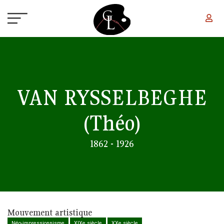
Aller au contenu principal
VAN RYSSELBEGHE
(Théo)
1862 - 1926
Mouvement artistique
Néo-impressionnisme
XIXe siècle
XXe siècle