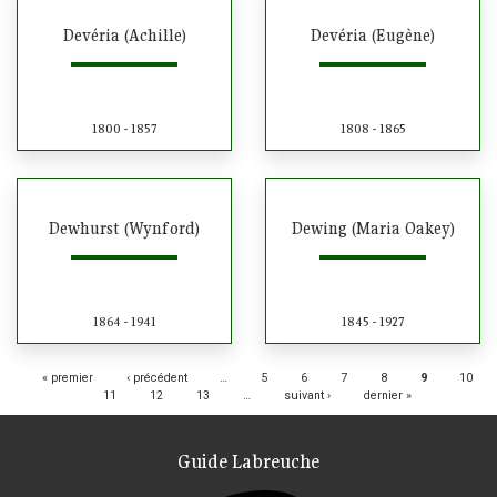
Devéria (Achille)
Devéria (Eugène)
1800 - 1857
1808 - 1865
Dewhurst (Wynford)
Dewing (Maria Oakey)
1864 - 1941
1845 - 1927
Pages
« premier
‹ précédent
…
5
6
7
8
9
10
11
12
13
…
suivant ›
dernier »
Guide Labreuche