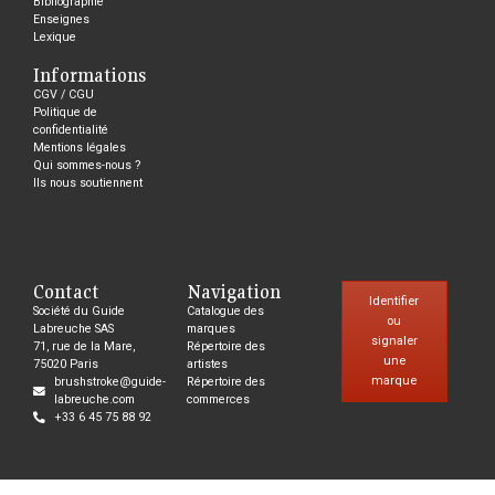
Bibliographie
Enseignes
Lexique
Informations
CGV / CGU
Politique de
confidentialité
Mentions légales
Qui sommes-nous ?
Ils nous soutiennent
Contact
Navigation
Identifier
Société du Guide
Catalogue des
ou
Labreuche SAS
marques
signaler
71, rue de la Mare,
Répertoire des
une
75020 Paris
artistes
marque
brushstroke@guide-
Répertoire des
labreuche.com
commerces
+33 6 45 75 88 92