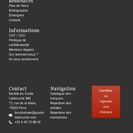
Ressources
Plan de Paris
Bibliographie
Enseignes
Lexique
Informations
CGV / CGU
Politique de
confidentialité
Mentions légales
Qui sommes-nous ?
Ils nous soutiennent
Contact
Navigation
Identifier
Société du Guide
Catalogue des
ou
Labreuche SAS
marques
signaler
71, rue de la Mare,
Répertoire des
une
75020 Paris
artistes
marque
brushstroke@guide-
Répertoire des
labreuche.com
commerces
+33 6 45 75 88 92