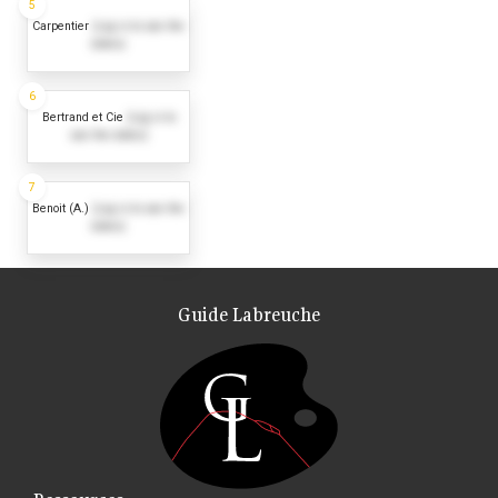
5
Carpentier
(Log in to see the
dates)
6
Bertrand et Cie
(Log in to
see the dates)
7
Benoit (A.)
(Log in to see the
dates)
Guide Labreuche