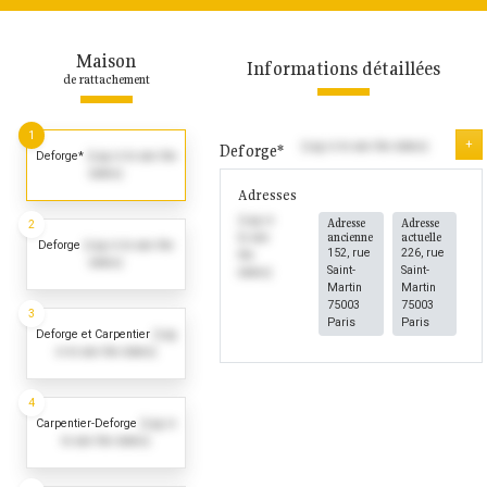
Maison
Informations détaillées
de rattachement
1
+
(Log in to see the dates)
Deforge*
Deforge*
(Log in to see the
dates)
Adresses
(Log in
Adresse
Adresse
2
ancienne
actuelle
to see
Deforge
(Log in to see the
152, rue
226, rue
the
dates)
Saint-
Saint-
dates)
Martin
Martin
75003
75003
3
Paris
Paris
Deforge et Carpentier
(Log
in to see the dates)
4
Carpentier-Deforge
(Log in
to see the dates)