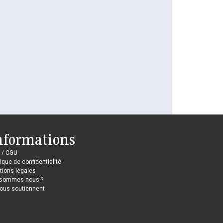
nformations
 / CGU
tique de confidentialité
ions légales
 sommes-nous ?
nous soutiennent