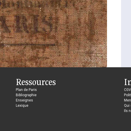
Ressources
I
Plan de Paris
CGV
Bibliographie
Poli
Enseignes
Ment
Lexique
Qui
Ils 