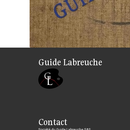
Guide Labreuche
Contact
Société du Guide Labreuche SAS