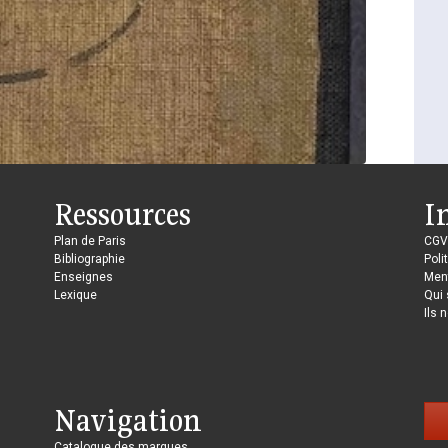
Ressources
I
Plan de Paris
CGV
Bibliographie
Poli
Enseignes
Ment
Lexique
Qui
Ils 
Navigation
Catalogue des marques