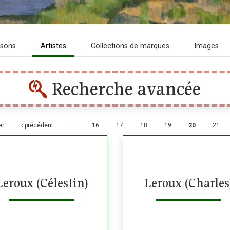
isons
Artistes
Collections de marques
Images
Recherche avancée
s
er
‹ précédent
…
16
17
18
19
20
21
Leroux (Célestin)
Leroux (Charles