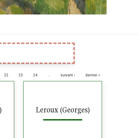
22
23
24
…
suivant ›
dernier »
)
Leroux (Georges)