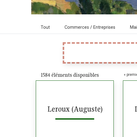
Tout
Commerces / Entreprises
Ma
1584 éléments disponibles
Page
« premi
Leroux (Auguste)