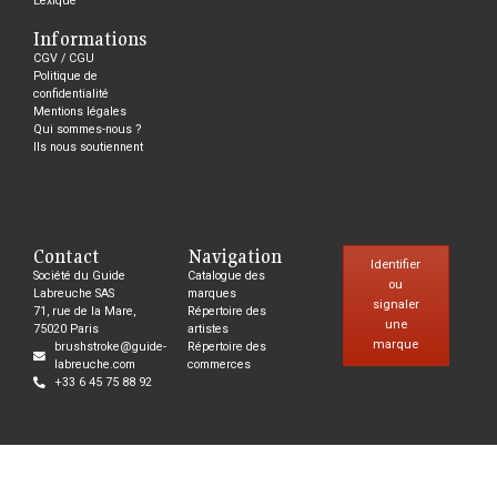
Lexique
Informations
CGV / CGU
Politique de
confidentialité
Mentions légales
Qui sommes-nous ?
Ils nous soutiennent
Contact
Navigation
Identifier
Société du Guide
Catalogue des
ou
Labreuche SAS
marques
signaler
71, rue de la Mare,
Répertoire des
une
75020 Paris
artistes
marque
brushstroke@guide-
Répertoire des
labreuche.com
commerces
+33 6 45 75 88 92