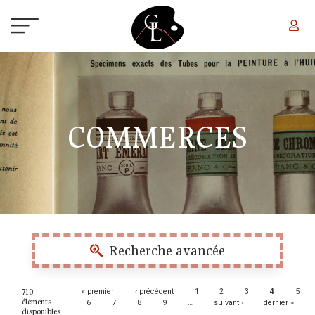
Aller au contenu principal
COMMERCES
Recherche avancée
710
Pages
« premier
‹ précédent
1
2
3
4
5
éléments
6
7
8
9
…
suivant ›
dernier »
disponibles