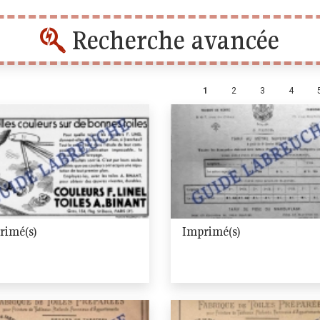
Recherche avancée
Pages
1
2
3
4
rimé(s)
Imprimé(s)