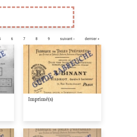
5
6
7
8
9
suivant ›
dernier »
Imprimé(s)